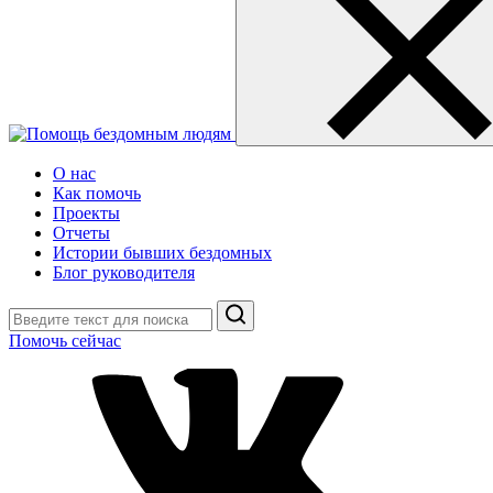
О нас
Как помочь
Проекты
Отчеты
Истории бывших бездомных
Блог руководителя
Поиск
Помочь сейчас