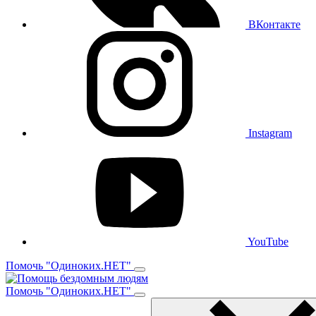
ВКонтакте
Instagram
YouTube
Помочь "Одиноких.НЕТ"
Помочь "Одиноких.НЕТ"