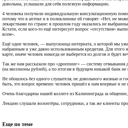
довольны, услышали для себя полезную информацию.
4 человека получили индивидуальную консультационную помощь
потому что в аптеке и в поликлинике ей говорят: «Нет, не мож
лекарствами по стране: в прошлом году оказались не выбранны
Кстати, если кого-то ещё интересует вопрос «отсутствия» в
всем».
Ещё один человек, — выпускница интерната, о которой мы уже н
набранным и уже давно использованным кредитам. Для этого н
карте, иначе человек никогда не выберется из долгов и будет ве
Так же нам рассказали про «дроппинг» — систему отмывания 
(на миллионы рублей), а по итогам в будущем никакой банк не о
Не обошлось без одного слушателя, не довольного жизнью и го
быть, это вопрос времени: человек пришёл к нам впервые и не
Очень благодарны нашей коллеге из Калининграда за общение
Лекцию слушали волонтёры, сотрудники, а так же клиенты про
Еще по теме