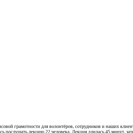
нсовой грамотности для волонтёров, сотрудников и наших клиен
сь послушать лекцию 22 человека. Лекция длилась 45 минут, зат