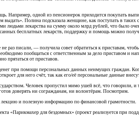
. Например, одной из пенсионерок приходится покупать выписа
ем выдать». Полина подсказала женщине, как поступать в таких 
ми людьми лекарства на сумму около млрд рублей, что было оче
ыписанных бесплатных лекарств, поддержку и помощь можно пол
е раз писали, — получила совет обратиться к приставам, чтобы 
еобходимо пообщаться с ответственным за дело приставом и на
чно прятаться от приставов.
денег при помощи персональных данных неимущих граждан. Когда
ткроет для него счёт, так как его/её персональные данные внесу
сударством. Человек пропустил мимо ушей всё, что говорили, и 
 готов доверять ни согражданам, ни волонтёрам. Посмотрим.
, лекцию и полезную информацию по финансовой грамотности.
екта «Парикмахер для бездомных» (проект реализуется при подд