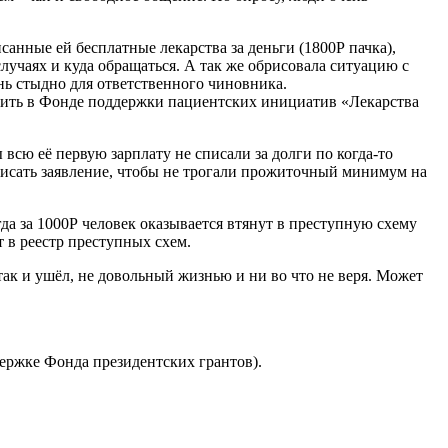
нные ей бесплатные лекарства за деньги (1800Р пачка),
случаях и куда обращаться. А так же обрисовала ситуацию с
нь стыдно для ответственного чиновника.
учить в Фонде поддержки пациентских инициатив «Лекарства
всю её первую зарплату не списали за долги по когда-то
писать заявление, чтобы не трогали прожиточный минимум на
 за 1000Р человек оказывается втянут в преступную схему
т в реестр преступных схем.
так и ушёл, не довольный жизнью и ни во что не веря. Может
ержке Фонда президентских грантов).