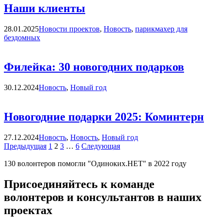
Наши клиенты
Категории
28.01.2025
Новости проектов
,
Новость
,
парикмахер для
бездомных
Филейка: 30 новогодних подарков
Категории
30.12.2024
Новость
,
Новый год
Новогодние подарки 2025: Коминтерн
Категории
27.12.2024
Новость
,
Новость
,
Новый год
Навигация
Страница
Страница
Страница
Страница
Страница
Страница
Предыдущая
1
2
3
…
6
Следующая
по
130 волонтеров помогли "Одиноких.НЕТ" в 2022 году
записям
Присоединяйтесь к команде
волонтеров и консультантов в наших
проектах