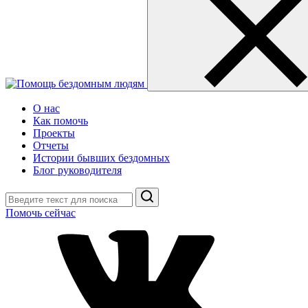
О нас
Как помочь
Проекты
Отчеты
Истории бывших бездомных
Блог руководителя
Поиск
Помочь сейчас