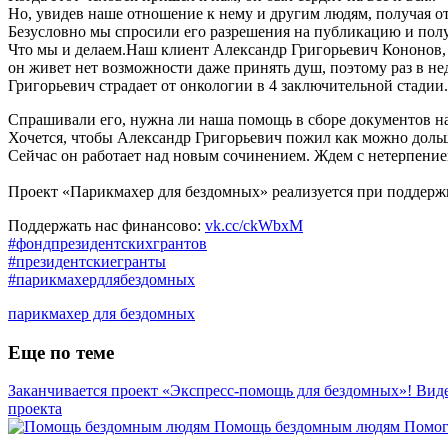
Но, увидев наше отношение к нему и другим людям, получая от 
Безусловно мы спросили его разрешения на публикацию и получ
Что мы и делаем.Наш клиент Александр Григорьевич Кононов,
он живет нет возможности даже принять душ, поэтому раз в не
Григорьевич страдает от онкологии в 4 заключительной стади
Спрашивали его, нужна ли наша помощь в сборе документов на 
Хочется, чтобы Александр Григорьевич пожил как можно дольш
Сейчас он работает над новым сочинением. Ждем с нетерпение
Проект «Парикмахер для бездомных» реализуется при поддер
Поддержать нас финансово:
vk.cc/ckWbxM
#фондпрезидентскихгрантов
#президентскиегранты
#парикмахердлябездомных
парикмахер для бездомных
Еще по теме
Заканчивается проект «Экспресс-помощь для бездомных»! Виде
проекта
Помощь бездомным людям
Помог