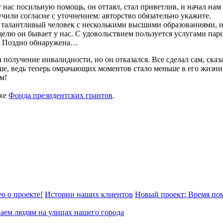
нас посильную помощь, он оттаял, стал приветлив, и начал нам 
или согласие с уточнением: авторство обязательно укажите.
 талантливый человек с несколькими высшими образованиями, 
делю он бывает у нас. С удовольствием пользуется услугами пар
и. Поздно обнаружена…
получение инвалидности, но он отказался. Все сделал сам, сказ
е, ведь теперь омрачающих моментов стало меньше в его жизни
м!
жке
Фонда президентских грантов
.
о о проекте!
Истории наших клиентов
Новый проект: Время пом
аем людям на улицах нашего города