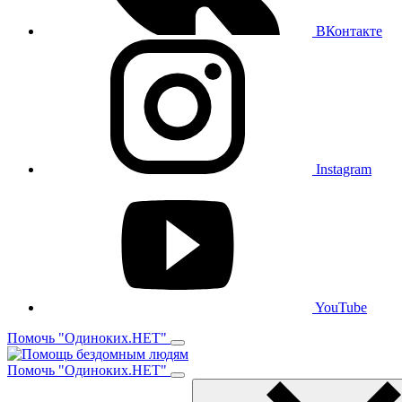
ВКонтакте
Instagram
YouTube
Помочь "Одиноких.НЕТ"
Помочь "Одиноких.НЕТ"