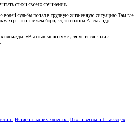
читать стихи своего сочинения.
но волей судьбы попал в трудную жизненную ситуацию.Там где
икмахера: то стрижем бородку, то волосы.Александр
ав однажды: «Вы итак много уже для меня сделали.»
.
огать.
Истории наших клиентов
Итоги весны и 11 месяцев