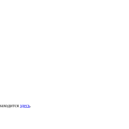
 находится
здесь
.