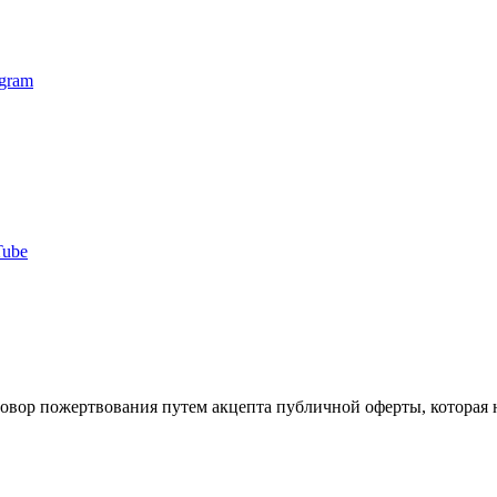
agram
Tube
говор пожертвования путем акцепта публичной оферты, которая