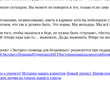
нную ситуацию. Вы можете не поверить в это, только если сами 
тельными, независимыми, иметь в кармане хотя бы небольшую су
 считаем, что так и должно быть. Это норма. Мы молодцы. Мы всё
Для того, чтобы оказаться в беде, не нужно быть «глупым», «бе
т. И теперь надо как-то… выживать. Да-да, выживать. Вчера ты 
Проект «Экспресс-помощь для бездомных» реализуется при подд
#ЭкспрессПомощь
#ОдинокихНЕТ
#историинашихклиентов
#по
о о проекте!
Истории наших клиентов
Новый проект: Время пом
аем людям на улицах нашего города