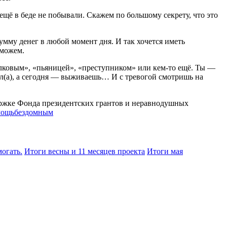
ещё в беде не побывали. Скажем по большому секрету, что это
мму денег в любой момент дня. И так хочется иметь
 можем.
столковым», «пьяницей», «преступником» или кем-то ещё. Ты —
жил(а), а сегодня — выживаешь… И с тревогой смотришь на
ержке Фонда президентских грантов и неравнодушных
мощьбездомным
огать.
Итоги весны и 11 месяцев проекта
Итоги мая