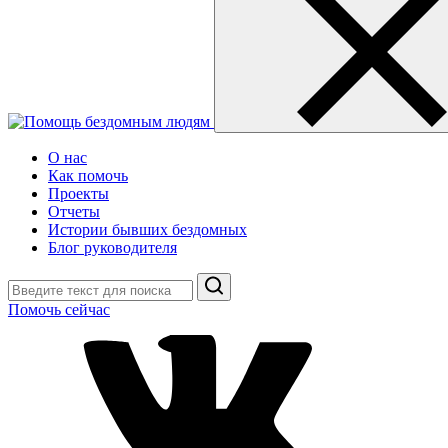
О нас
Как помочь
Проекты
Отчеты
Истории бывших бездомных
Блог руководителя
Поиск
Помочь сейчас