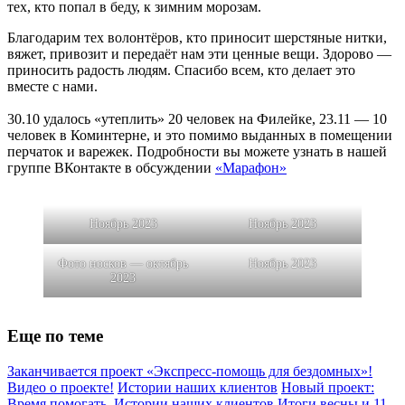
тех, кто попал в беду, к зимним морозам.
Благодарим тех волонтёров, кто приносит шерстяные нитки,
вяжет, привозит и передаёт нам эти ценные вещи. Здорово —
приносить радость людям. Спасибо всем, кто делает это
вместе с нами.
30.10 удалось «утеплить» 20 человек на Филейке, 23.11 — 10
человек в Коминтерне, и это помимо выданных в помещении
перчаток и варежек. Подробности вы можете узнать в нашей
группе ВКонтакте в обсуждении
«Марафон»
Ноябрь 2023
Ноябрь 2023
Фото носков — октябрь
Ноябрь 2023
2023
Еще по теме
Заканчивается проект «Экспресс-помощь для бездомных»!
Видео о проекте!
Истории наших клиентов
Новый проект:
Время помогать.
Истории наших клиентов
Итоги весны и 11