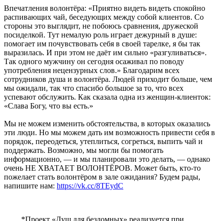
Впечатления волонтёра: «Приятно видеть видеть спокойно
распивающих чай, беседующих между собой клиентов. Со
стороны это выглядит, не побоюсь сравнения, дружеской
посиделкой. Тут немалую роль играет дежурный в душе:
помогает им почувствовать себя в своей тарелке, я бы так
выразилась. И при этом не даёт им сильно «разгуливаться».
Так одного мужчину он сегодня осаживал по поводу
употребления нецензурных слов.» Благодарим всех
сотрудников душа и волонтёра. Людей приходит больше, чем
мы ожидали, так что спасибо большое за то, что всех
успевают обслужить. Как сказала одна из женщин-клиенток:
«Слава Богу, что вы есть.»
Мы не можем изменить обстоятельства, в которых оказались
эти люди. Но мы можем дать им возможность привести себя в
порядок, переодеться, утеплиться, согреться, выпить чай и
поддержать. Возможно, мы могли бы помогать
информационно, — и мы планировали это делать, — однако
очень НЕ ХВАТАЕТ ВОЛОНТЁРОВ. Может быть, кто-то
пожелает стать волонтёром в зале ожидания? Будем рады,
напишите нам:
https://vk.cc/8TEydC
*Проект «Душ для бездомных» реализуется при