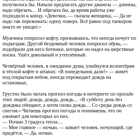
получилось бы. Начали предлагать другие джинсы — длинны,
надо обрезать… И обрезать бы, да время работы уже
подходило к концу. «Девочки, — сказала женщина, — Да не
надо так переживать: одену поверх. Всё равно под танкером
никто не увидит.»
Мужчина попросил кофту, признавшись, что иногда ночует по
подъездам. Другой бездомный человек попросил обувь, —
подобрали для него ботинки, которые он надел на шерстяные
носки. Ушёл довольный и утеплённый.
Четвёртый человек, в ожидании душа, улыбнулся волонтёрам
в тёплой кофте и штанах: «В понедельник дали!» — живёт
под открытым небом, иногда пережидает дождь на
остановках.
Грустно было читать прогноз погоды в интернете по просьбе
этих людей: дождь, дождь, дождь… «В субботу день без
дождика обещают, а затем снова дождь… Со среды дождь со
снегом.» Читаешь прогноз погоды и понимаешь, что он
означает для некоторых из них.
— Ночью 3 градуса тепла…
— Мне главное — ночью, — кивает человек, ночующий, где
придётся. — Да, ночью.