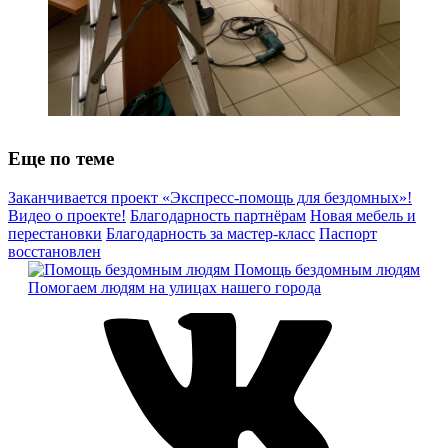
Еще по теме
Заканчивается проект «Экспресс-помощь для бездомных»!
Видео о проекте!
Благодарность партнёрам
Новая мебель и
перестановки
Благодарность за мастер-класс
Паспорт
восстановлен
Помощь бездомным людям
Помогаем людям на улицах нашего города