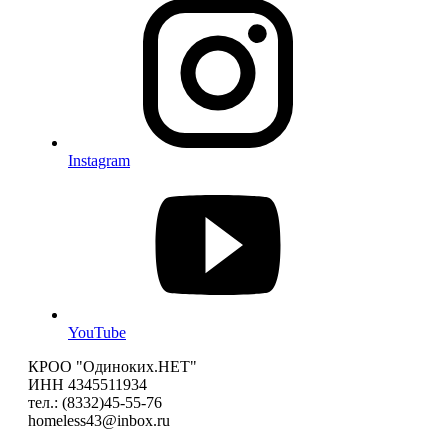
Instagram
YouTube
КРОО "Одиноких.НЕТ"
ИНН 4345511934
тел.: (8332)45-55-76
homeless43@inbox.ru