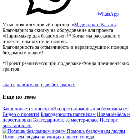
WhatsApp
У нас появился новый партнёр: «
Мэдисон» г. Казань
.
Благодарим за скидку на оборудование для проекта
«Парикмахер для бездомных»!* Когда мы рассказали о
проекте, нам захотели помочь.
Благодарность за отзывчивость и неравнодушие к помощи
бездомным людям!
*Проект реализуется при поддержке Фонда президентских
грантов.
грант
,
парикмахер для бездомных
Еще по теме
Заканчивается проект «Экспресс-помощь для бездомных»!
Видео о проекте!
Благодарность партнёрам
Новая мебель и
перестановки
Благодарность за мастер-класс
Паспорт
восстановлен
Помощь бездомным людям
Помогаем людям на улицах нашего города