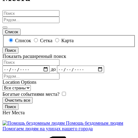
Поиск
Рядом...
Список
Результаты
Список
Сетка
Карта
поиска
Поиск
Тип
Показать расширенный поиск
просмотра
Поиск
Даты
до
Рядом...
Location Options
Страна
Богатые событиями места?
Очистить все
Поиск
Нет Места
Помощь бездомным людям
Помогаем людям на улицах нашего города