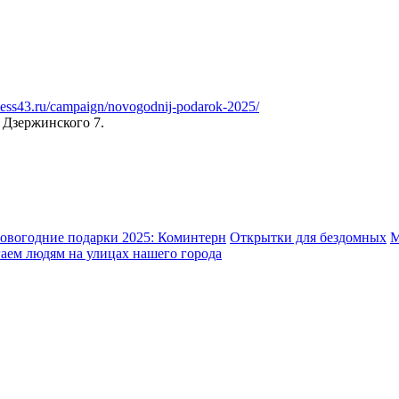
eless43.ru/campaign/novogodnij-podarok-2025/
 Дзержинского 7.
овогодние подарки 2025: Коминтерн
Открытки для бездомных
М
аем людям на улицах нашего города