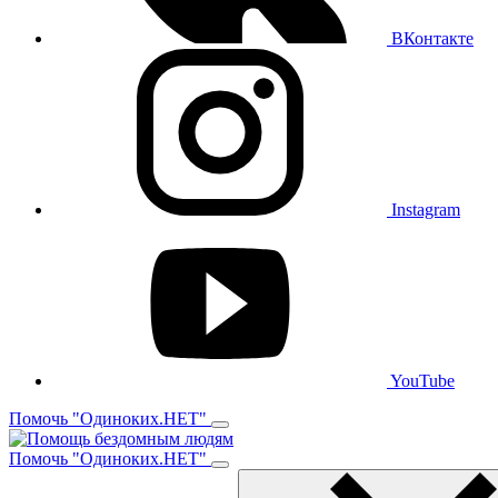
ВКонтакте
Instagram
YouTube
Помочь "Одиноких.НЕТ"
Помочь "Одиноких.НЕТ"