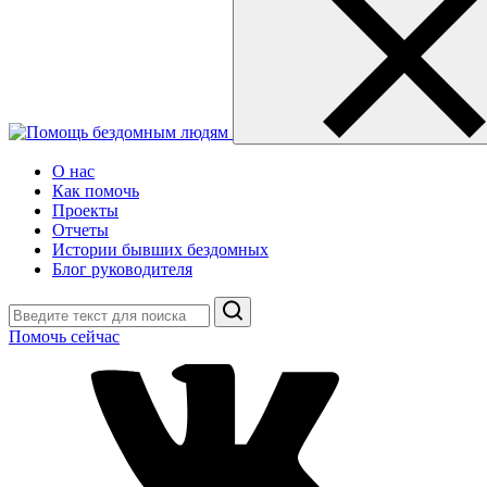
О нас
Как помочь
Проекты
Отчеты
Истории бывших бездомных
Блог руководителя
Поиск
Помочь сейчас